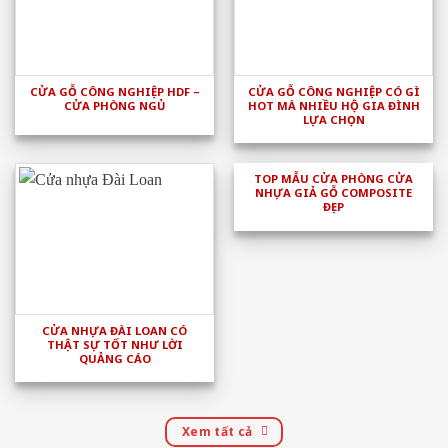
CỬA GỖ CÔNG NGHIỆP HDF –
CỬA GỖ CÔNG NGHIỆP CÓ GÌ
CỬA PHÒNG NGỦ
HOT MÀ NHIỀU HỘ GIA ĐÌNH
LỰA CHỌN
TOP MẪU CỬA PHÒNG CỬA
NHỰA GIẢ GỖ COMPOSITE
ĐẸP
CỬA NHỰA ĐÀI LOAN CÓ
THẬT SỰ TỐT NHƯ LỜI
QUẢNG CÁO
Xem tất cả