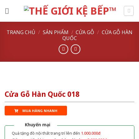
Skip
to
content
TRANG CHỦ
/
SẢN PHẨM
/
CỬA GỖ
/
CỬA GỖ HÀN
QUỐC
Cửa Gỗ Hàn Quốc 018
MUA HÀNG NHANH
Khuyến mại
Quà tặng đồ nội thất trang trí lên đến
1.000.000đ