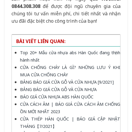
0844.308.308
để được đội ngũ chuyên gia của
chúng tôi tư vấn miễn phí, chi tiết nhất và nhận
ưu đãi đặc biệt cho công trình của bạn!
BÀI VIẾT LIÊN QUAN:
Top 20+ Mẫu cửa nhựa abs Hàn Quốc đang thịnh
hành nhất
CỬA CHỐNG CHÁY LÀ GÌ? NHỮNG LƯU Ý KHI
MUA CỬA CHỐNG CHÁY
BẢNG BÁO GIÁ CỬA GỖ VÀ CỬA NHỰA [9/2021]
BẢNG BÁO GIÁ CỬA GỖ VÀ CỬA NHỰA
BÁO GIÁ CỬA NHỰA ABS HÀN QUỐC
CỬA CÁCH ÂM | BÁO GIÁ CỬA CÁCH ÂM CHỐNG
ỒN MỚI NHẤT 2023
CỬA THÉP HÀN QUỐC | BÁO GIÁ CẬP NHẬT
THÁNG【7/2021】