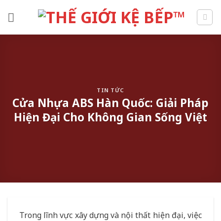
Skip
to
content
TIN TỨC
Cửa Nhựa ABS Hàn Quốc: Giải Pháp
Hiện Đại Cho Không Gian Sống Việt
Trong lĩnh vực xây dựng và nội thất hiện đại, việc