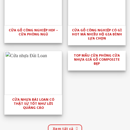
CỬA GỖ CÔNG NGHIỆP HDF –
CỬA GỖ CÔNG NGHIỆP CÓ GÌ
CỬA PHÒNG NGỦ
HOT MÀ NHIỀU HỘ GIA ĐÌNH
LỰA CHỌN
TOP MẪU CỬA PHÒNG CỬA
NHỰA GIẢ GỖ COMPOSITE
ĐẸP
CỬA NHỰA ĐÀI LOAN CÓ
THẬT SỰ TỐT NHƯ LỜI
QUẢNG CÁO
Xem tất cả