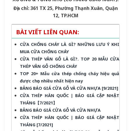
Địa chỉ: 361 TX 25, Phường Thạnh Xuân, Quận
12, TP.HCM
BÀI VIẾT LIÊN QUAN:
CỬA CHỐNG CHÁY LÀ GÌ? NHỮNG LƯU Ý KHI
MUA CỬA CHỐNG CHÁY
CỬA THÉP VÂN GỖ LÀ GÌ?. TOP 20 MẪU CỬA
THÉP VÂN GỖ CHỐNG CHÁY
TOP 20+ Mẫu cửa thép chống cháy hiệu quả
được chọn nhiều nhất hiện nay
BẢNG BÁO GIÁ CỬA GỖ VÀ CỬA NHỰA [9/2021]
CỬA THÉP HÀN QUỐC | BÁO GIÁ CẬP NHẬT
THÁNG【7/2021】
BẢNG BÁO GIÁ CỬA GỖ VÀ CỬA NHỰA
CỬA THÉP HÀN QUỐC | BÁO GIÁ CẬP NHẬT
THÁNG [7/2021]