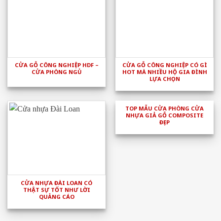
CỬA GỖ CÔNG NGHIỆP HDF –
CỬA GỖ CÔNG NGHIỆP CÓ GÌ
CỬA PHÒNG NGỦ
HOT MÀ NHIỀU HỘ GIA ĐÌNH
LỰA CHỌN
TOP MẪU CỬA PHÒNG CỬA
NHỰA GIẢ GỖ COMPOSITE
ĐẸP
CỬA NHỰA ĐÀI LOAN CÓ
THẬT SỰ TỐT NHƯ LỜI
QUẢNG CÁO