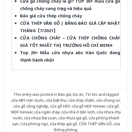
Cửa gỗ chống cháy là gì? TOP 30+ mẫu cửa gỗ
chống cháy sang trọng và hiệu quả
Báo giá cửa thép chống cháy
CỬA THÉP VÂN GỖ | BẢNG BÁO GIÁ CẬP NHẬT
THÁNG【7/2021】
CỬA CHỐNG CHÁY – CỬA THÉP CHỐNG CHÁY
GIÁ TỐT NHẤT THỊ TRƯỜNG HỒ CHÍ MINH
Top 20+ Mẫu cửa nhựa abs Hàn Quốc đang
thịnh hành nhất
This entry was posted in
Báo giá
,
Dự án
,
Tin tức
and tagged
cửa ABS Hàn Quốc
,
cửa biệt thự
,
cửa cháy chậm
,
cửa chung cư
,
cửa gỗ công nghiệp
,
cửa gỗ HDF
,
cửa gỗ HDF Veneer
,
cửa gỗ
MDF Veneer
,
cửa ngăn cháy
,
cửa nhà ở dân sinh
,
cửa nhựa chịu
nước
,
cửa nhựa Đài Loan
,
cửa nhựa giả gỗ
,
cửa phòng khách
sạn
,
Cửa phòng ngủ
,
cửa thép giả gỗ
,
CỬA THÉP VÂN GỖ
,
cửa
thông phòng
.