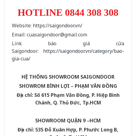
HOTLINE 08
44 308 308
Website:
https://saigondoor.vn/
Email: cuasaigondoor@gmail.com
Link báo giá cửa
Saigondoor:
https://saigondoor.vn/category/bao-
gia-cua/
HỆ THỐNG SHOWROOM SAIGONDOOR
SHOWROM BÌNH LỢI – PHẠM VĂN ĐỒNG
Địa chỉ: Số 615 Phạm Văn Đồng, P. Hiệp Bình
Chánh, Q. Thủ Đức, Tp.HCM
SHOWROOM QUẬN 9 –HCM
Địa chỉ: 535 Đỗ Xuân Hợp, P. Phước Long B,