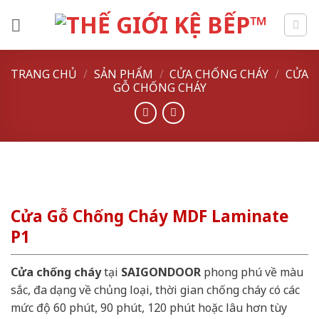
Skip
to
content
TRANG CHỦ
/
SẢN PHẨM
/
CỬA CHỐNG CHÁY
/
CỬA
GỖ CHỐNG CHÁY
Cửa Gỗ Chống Cháy MDF Laminate
P1
Cửa chống cháy
tại
SAIGONDOOR
phong phú về màu
sắc, đa dạng về chủng loại, thời gian chống cháy có các
mức độ 60 phút, 90 phút, 120 phút hoặc lâu hơn tùy