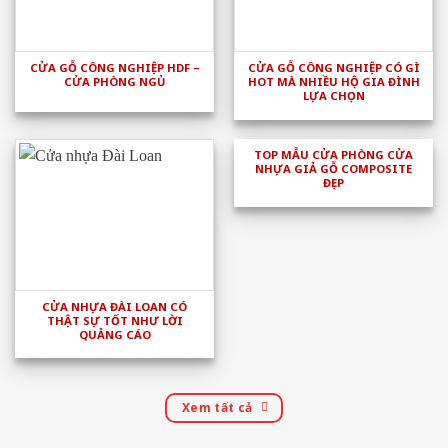
CỬA GỖ CÔNG NGHIỆP HDF –
CỬA GỖ CÔNG NGHIỆP CÓ GÌ
CỬA PHÒNG NGỦ
HOT MÀ NHIỀU HỘ GIA ĐÌNH
LỰA CHỌN
TOP MẪU CỬA PHÒNG CỬA
NHỰA GIẢ GỖ COMPOSITE
ĐẸP
CỬA NHỰA ĐÀI LOAN CÓ
THẬT SỰ TỐT NHƯ LỜI
QUẢNG CÁO
Xem tất cả