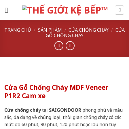
Skip
to
content
TRANG CHỦ
/
SẢN PHẨM
/
CỬA CHỐNG CHÁY
/
CỬA
GỖ CHỐNG CHÁY
Cửa Gỗ Chống Cháy MDF Veneer
P1R2 Cam xe
Cửa chống cháy
tại
SAIGONDOOR
phong phú về màu
sắc, đa dạng về chủng loại, thời gian chống cháy có các
mức độ 60 phút, 90 phút, 120 phút hoặc lâu hơn tùy