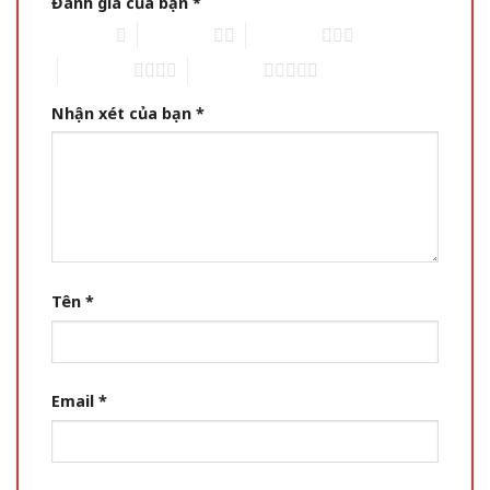
Đánh giá của bạn
*
1 of 5 stars
2 of 5 stars
3 of 5 stars
4 of 5 stars
5 of 5 stars
Nhận xét của bạn
*
Tên
*
Email
*