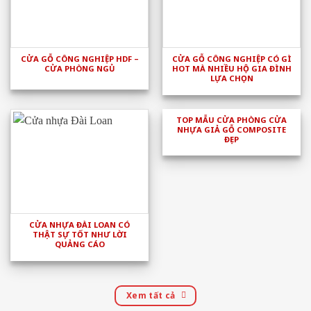
CỬA GỖ CÔNG NGHIỆP HDF –
CỬA GỖ CÔNG NGHIỆP CÓ GÌ
CỬA PHÒNG NGỦ
HOT MÀ NHIỀU HỘ GIA ĐÌNH
LỰA CHỌN
TOP MẪU CỬA PHÒNG CỬA
NHỰA GIẢ GỖ COMPOSITE
ĐẸP
CỬA NHỰA ĐÀI LOAN CÓ
THẬT SỰ TỐT NHƯ LỜI
QUẢNG CÁO
Xem tất cả