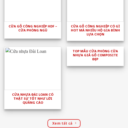
CỬA GỖ CÔNG NGHIỆP HDF –
CỬA GỖ CÔNG NGHIỆP CÓ GÌ
CỬA PHÒNG NGỦ
HOT MÀ NHIỀU HỘ GIA ĐÌNH
LỰA CHỌN
TOP MẪU CỬA PHÒNG CỬA
NHỰA GIẢ GỖ COMPOSITE
ĐẸP
CỬA NHỰA ĐÀI LOAN CÓ
THẬT SỰ TỐT NHƯ LỜI
QUẢNG CÁO
Xem tất cả