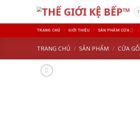
Skip
Tì
to
kiế
content
TRANG CHỦ
GIỚI THIỆU
SẢN PHẨM CỬA
TRANG CHỦ
/
SẢN PHẨM
/
CỬA GỖ