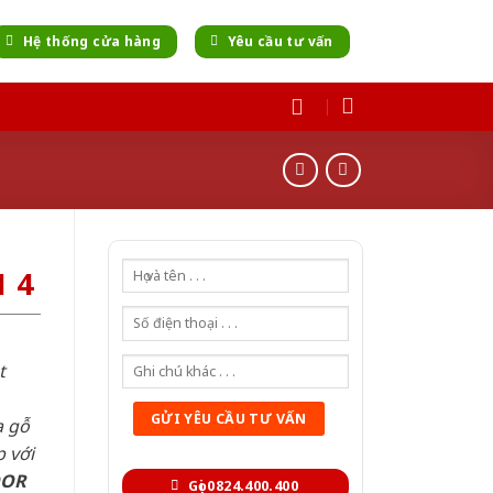
Hệ thống cửa hàng
Yêu cầu tư vấn
 4
t
a gỗ
 với
OOR
Gọi 0824.400.400