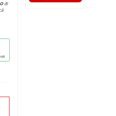
AO
đi
cả
hiết