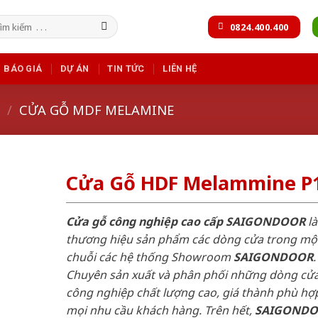
m
0824.400.400
m:
BÁO GIÁ
DỰ ÁN
TIN TỨC
LIÊN HỆ
/
CỬA GỖ MDF MELAMINE
Cửa Gỗ HDF Melammine P1
Cửa gỗ công nghiệp cao cấp SAIGONDOOR
là
thương hiệu sản phẩm các dòng cửa trong mộ
chuỗi các hệ thống Showroom
SAIGONDOOR
.
Chuyên sản xuất và phân phối những dòng cử
công nghiệp chất lượng cao, giá thành phù hợp
mọi nhu cầu khách hàng. Trên hết,
SAIGOND