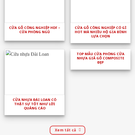
CỬA GỖ CÔNG NGHIỆP HDF –
CỬA GỖ CÔNG NGHIỆP CÓ GÌ
CỬA PHÒNG NGỦ
HOT MÀ NHIỀU HỘ GIA ĐÌNH
LỰA CHỌN
TOP MẪU CỬA PHÒNG CỬA
NHỰA GIẢ GỖ COMPOSITE
ĐẸP
CỬA NHỰA ĐÀI LOAN CÓ
THẬT SỰ TỐT NHƯ LỜI
QUẢNG CÁO
Xem tất cả