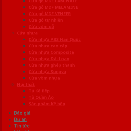
Cửa gỗ MDF LAMINATE
Cửa gỗ MDF MELAMINE
Cửa gỗ MDF VENEER
Cửa gỗ tự nhiên
Cửa vòm gỗ
Cửa nhựa
Cửa nhựa ABS Hàn Quốc
Cửa nhựa cao cấp
Cửa nhựa Composite
Cửa nhựa Đài Loan
Cửa nhựa ghép thanh
Cửa nhựa Sungyu
Cửa vòm nhựa
Nội thất
Tủ Kệ Bếp
Tủ Quần Áo
Sản phẩm Kệ bếp
Báo giá
Dự án
Tin tức