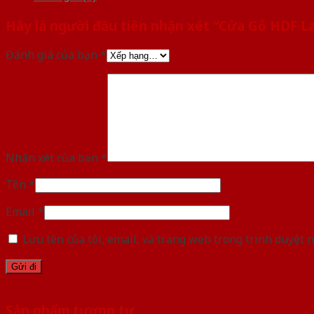
Hãy là người đầu tiên nhận xét “Cửa Gỗ HDF L
Đánh giá của bạn
*
Nhận xét của bạn
*
Tên
*
Email
*
Lưu tên của tôi, email, và trang web trong trình duyệt n
Sản phẩm tương tự