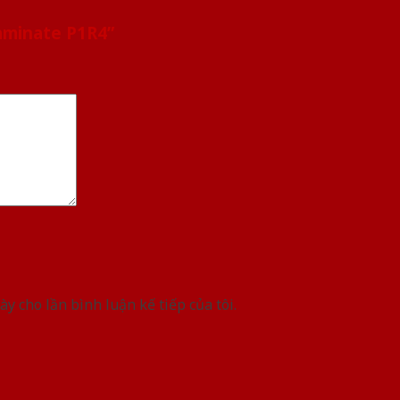
aminate P1R4”
ày cho lần bình luận kế tiếp của tôi.