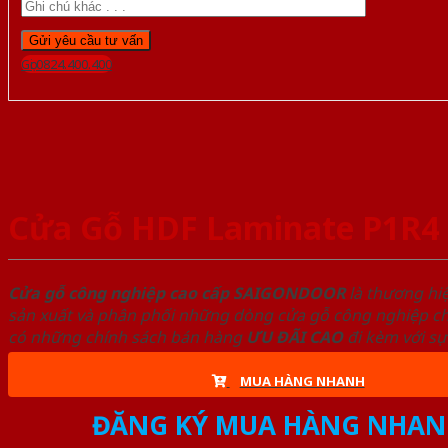
Gọi 0824.400.400
Cửa Gỗ HDF Laminate P1R4
Cửa gỗ công nghiệp cao cấp SAIGONDOOR
là thương hi
sản xuất và phân phối những dòng cửa gỗ công nghiệp chấ
có những chính sách bán hàng
ƯU ĐÃI
CAO
đi kèm với sự
MUA HÀNG NHANH
ĐĂNG KÝ MUA HÀNG NHAN