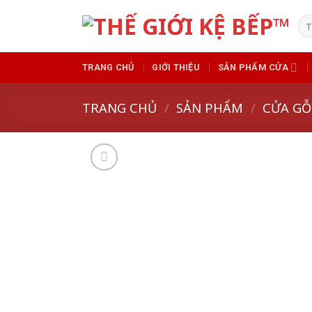
Skip
Tì
to
kiế
content
TRANG CHỦ
GIỚI THIỆU
SẢN PHẨM CỬA
TRANG CHỦ
/
SẢN PHẨM
/
CỬA GỖ