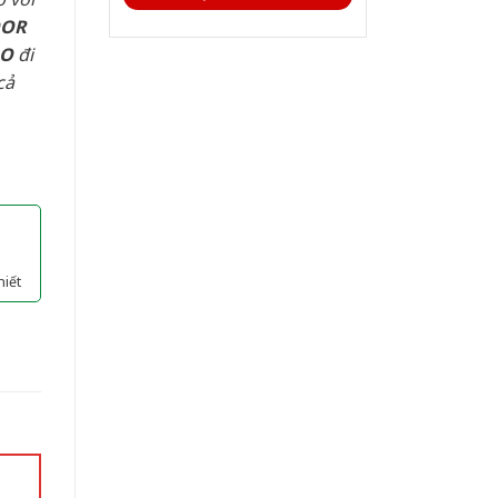
OOR
AO
đi
cả
hiết