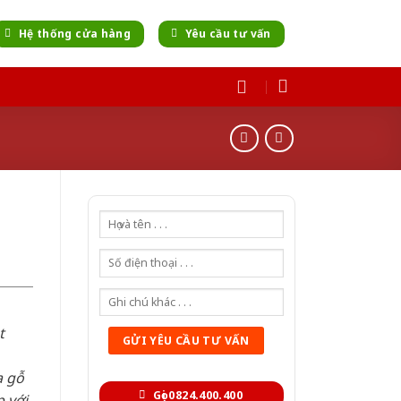
Hệ thống cửa hàng
Yêu cầu tư vấn
t
a gỗ
Gọi 0824.400.400
 với