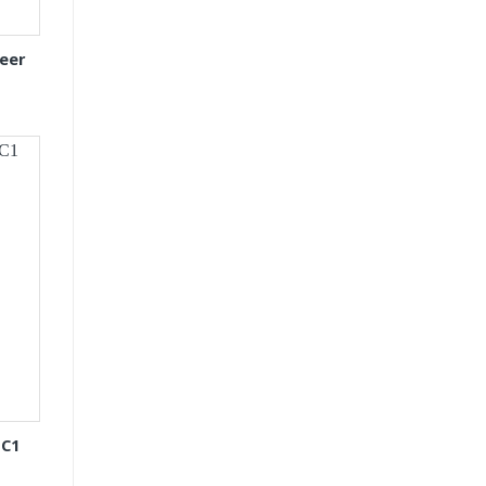
eer
 C1