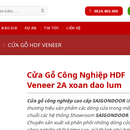
m
0824.400.400
m:
BÁO GIÁ
DỰ ÁN
TIN TỨC
LIÊN HỆ
/
CỬA GỖ HDF VENEER
Cửa Gỗ Công Nghiệp HDF
Veneer 2A xoan dao lum
Cửa gỗ công nghiệp cao cấp SAIGONDOOR
là
thương hiệu sản phẩm các dòng cửa trong mộ
chuỗi các hệ thống Showroom
SAIGONDOOR
.
Chuyên sản xuất và phân phối những dòng cử
công nghiệp chất lượng cao, giá thành phù hợp