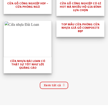
CỬA GỖ CÔNG NGHIỆP HDF –
CỬA GỖ CÔNG NGHIỆP CÓ GÌ
CỬA PHÒNG NGỦ
HOT MÀ NHIỀU HỘ GIA ĐÌNH
LỰA CHỌN
TOP MẪU CỬA PHÒNG CỬA
NHỰA GIẢ GỖ COMPOSITE
ĐẸP
CỬA NHỰA ĐÀI LOAN CÓ
THẬT SỰ TỐT NHƯ LỜI
QUẢNG CÁO
Xem tất cả