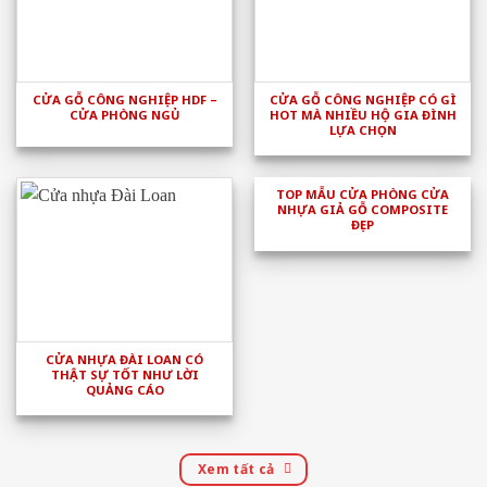
CỬA GỖ CÔNG NGHIỆP HDF –
CỬA GỖ CÔNG NGHIỆP CÓ GÌ
CỬA PHÒNG NGỦ
HOT MÀ NHIỀU HỘ GIA ĐÌNH
LỰA CHỌN
TOP MẪU CỬA PHÒNG CỬA
NHỰA GIẢ GỖ COMPOSITE
ĐẸP
CỬA NHỰA ĐÀI LOAN CÓ
THẬT SỰ TỐT NHƯ LỜI
QUẢNG CÁO
Xem tất cả