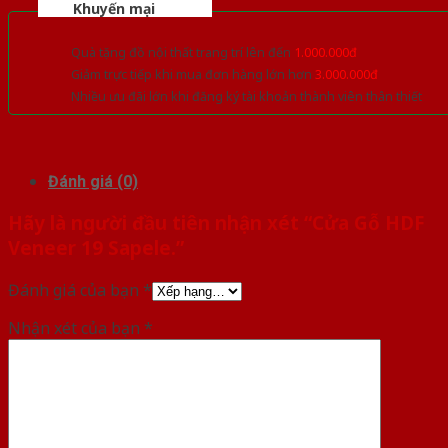
Khuyến mại
Quà tặng đồ nội thất trang trí lên đến
1.000.000đ
Giảm trực tiếp khi mua đơn hàng lớn hơn
3.000.000đ
Nhiều ưu đãi lớn khi đăng ký tài khoản thành viên thân thiết
Đánh giá (0)
Hãy là người đầu tiên nhận xét “Cửa Gỗ HDF
Veneer 19 Sapele.”
Đánh giá của bạn
*
Nhận xét của bạn
*