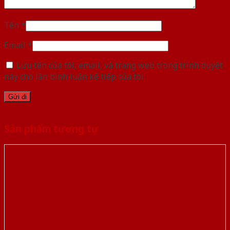
Tên
*
Email
*
Lưu tên của tôi, email, và trang web trong trình duyệt
này cho lần bình luận kế tiếp của tôi.
Sản phẩm tương tự