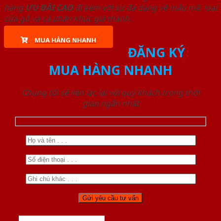
hàng
ƯU ĐÃI
CAO
đi kèm với sự đa dạng về mẫu mã, loại
cửa gỗ và cả phân khúc giá thành.
MUA HÀNG NHANH
ĐĂNG KÝ
MUA HÀNG NHANH
Chúng tôi sẽ liên lạc lại với quý khách trong thời
gian ngắn nhất