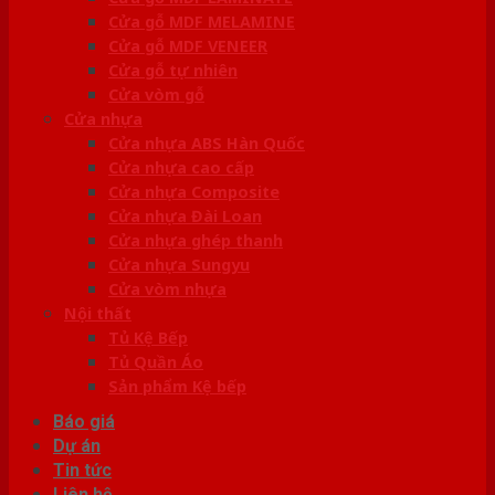
Cửa gỗ MDF MELAMINE
Cửa gỗ MDF VENEER
Cửa gỗ tự nhiên
Cửa vòm gỗ
Cửa nhựa
Cửa nhựa ABS Hàn Quốc
Cửa nhựa cao cấp
Cửa nhựa Composite
Cửa nhựa Đài Loan
Cửa nhựa ghép thanh
Cửa nhựa Sungyu
Cửa vòm nhựa
Nội thất
Tủ Kệ Bếp
Tủ Quần Áo
Sản phẩm Kệ bếp
Báo giá
Dự án
Tin tức
Liên hệ