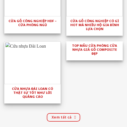
CỬA GỖ CÔNG NGHIỆP HDF –
CỬA GỖ CÔNG NGHIỆP CÓ GÌ
CỬA PHÒNG NGỦ
HOT MÀ NHIỀU HỘ GIA ĐÌNH
LỰA CHỌN
TOP MẪU CỬA PHÒNG CỬA
NHỰA GIẢ GỖ COMPOSITE
ĐẸP
CỬA NHỰA ĐÀI LOAN CÓ
THẬT SỰ TỐT NHƯ LỜI
QUẢNG CÁO
Xem tất cả