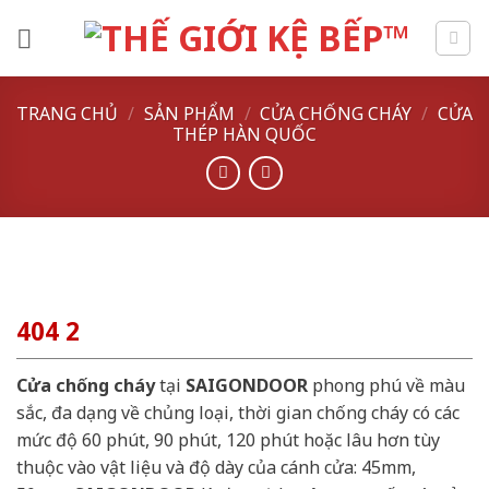
Skip
to
content
TRANG CHỦ
/
SẢN PHẨM
/
CỬA CHỐNG CHÁY
/
CỬA
THÉP HÀN QUỐC
404 2
Cửa chống cháy
tại
SAIGONDOOR
phong phú về màu
sắc, đa dạng về chủng loại, thời gian chống cháy có các
mức độ 60 phút, 90 phút, 120 phút hoặc lâu hơn tùy
thuộc vào vật liệu và độ dày của cánh cửa: 45mm,